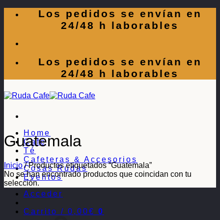
Saltar
Los pedidos se envían en
al
24/48 h laborables
contenido
Los pedidos se envían en
24/48 h laborables
Home
Guatemala
Café
Té
Cafeteras & Accesorios
Inicio
/
Productos etiquetados “Guatemala”
Cosas Rudas
No se han encontrado productos que coincidan con tu
Eventos
selección.
Acceder
Carrito /
0,00
€
0