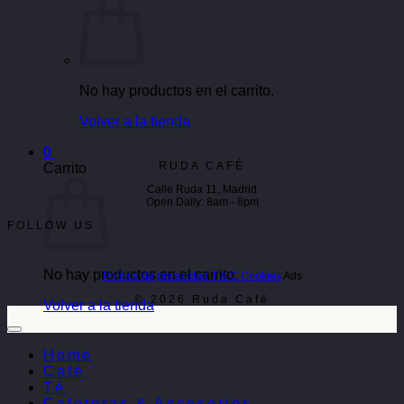
No hay productos en el carrito.
Volver a la tienda
0
RUDA CAFÉ
Carrito
Calle Ruda 11, Madrid
Open Daily: 8am - 8pm
FOLLOW US
No hay productos en el carrito.
Política de privacidad
T & C
Cookies
Ads
© 2026 Ruda Café
Volver a la tienda
Home
Café
Té
Cafeteras & Accesorios